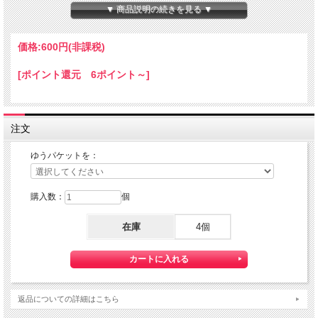
本体サイズ：１０×１４×８０ｍｍ
▼ 商品説明の続きを見る ▼
★コチラの商品は 『ゆうパケット』配送可能な商品になります。
ご利用の際の配送費は、全国一律『２５０円』になります。
価格:
600円
(非課税)
ゆうパケット配送をご希望されるお客様は下記のゆうパケットにつきましての説明
を必読の上
[ポイント還元 6ポイント～]
ゆうパケット配送をご選択ください。
また、３本以上の購入で 『ゆうパケット』配送費が無料に！
注文
ゆうパケットを：
購入数：
個
在庫
4個
【送料】全国一律料金でお届けします。
『ゆうパケット』は通常の宅配便と異なり直接ポストへ投函するお届け方法です。
返品についての詳細はこちら
宅配便のように受領印やサインのやり取りが無く、ご不在時であってもお受け取り
いただけます。