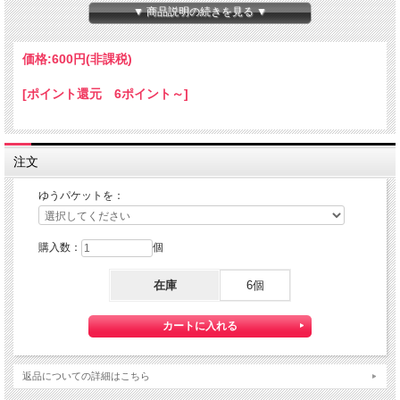
本体サイズ：１０×１４×８０ｍｍ
▼ 商品説明の続きを見る ▼
★コチラの商品は 『ゆうパケット』配送可能な商品になります。
ご利用の際の配送費は、全国一律『２５０円』になります。
価格:
600円
(非課税)
ゆうパケット配送をご希望されるお客様は下記のゆうパケットにつきましての説明
を必読の上
[ポイント還元 6ポイント～]
ゆうパケット配送をご選択ください。
また、３本以上の購入で 『ゆうパケット』配送費が無料に！
注文
ゆうパケットを：
購入数：
個
在庫
6個
【送料】全国一律料金でお届けします。
『ゆうパケット』は通常の宅配便と異なり直接ポストへ投函するお届け方法です。
返品についての詳細はこちら
宅配便のように受領印やサインのやり取りが無く、ご不在時であってもお受け取り
いただけます。