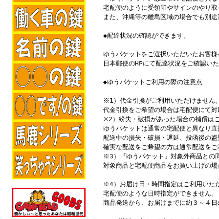
宅配便のように受領印やサインのやり取
また、沖縄等の離島区域の場合でも別途
◆配達状況の確認ができます。
ゆうパケットをご選択いただいたお客様
日本郵便のHPにて配達状況をご確認い
◆ゆうパケットご利用の際の注意点
※1）代金引換がご利用いただけません
代金引換をご希望の場合は宅配便にて対
※2）紛失・破損があった場合の補償は
ゆうパケットは通常の宅配便と異なり直
配送中の損失・破損・遅延、投函後の盗
確実な配送をご希望の方は通常配送をご
※3）『ゆうパケット』対象外商品との
対象商品と宅配便商品をお買い上げの場
※4）お届け日・時間指定はご利用いた
宅配便のような日時指定ができません。
商品発送から、お届けまでに約３～４日