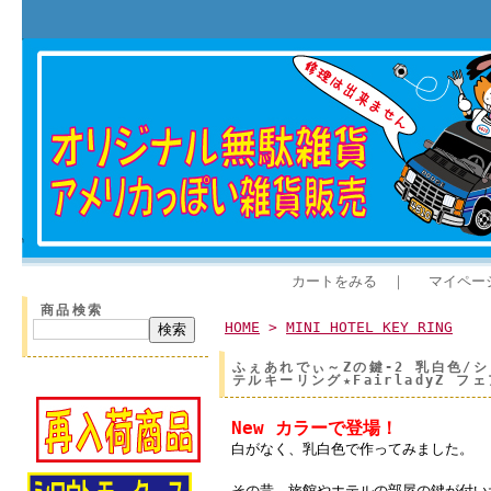
カートをみる
｜
マイペー
商品検索
HOME
>
MINI HOTEL KEY RING
ふぇあれでぃ～Zの鍵-2 乳白色/シロウ
テルキーリング★FairladyZ フェ
New カラーで登場！
白がなく、乳白色で作ってみました。
その昔、旅館やホテルの部屋の鍵が付い