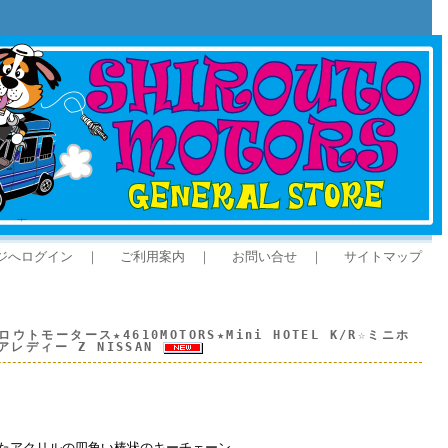
ジへログイン
｜
ご利用案内
｜
お問い合せ
｜
サイトマップ
トモータース★4610MOTORS★Mini HOTEL K/R☆ミニホ
アレディー Z NISSAN
たアクリルの四角い棒状のキーチェーン