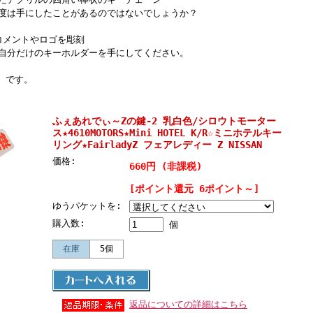
度は手にしたことがあるのではないでしょうか？
、コメントやロゴを彫刻
自分だけのキーホルダーを手にしてください。
』 です。
ふぇあれでぃ～Zの鍵-2 乳白色/シロウトモーター
ス★4610MOTORS★Mini HOTEL K/R☆ミニホテルキー
リング★FairladyZ フェアレディー Z NISSAN
価格:
660円 (非課税)
[ポイント還元 6ポイント～]
ゆうパケットを:
購入数:
個
在庫
5個
返品についての詳細はこちら