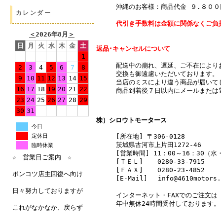
沖縄のお客様：商品代金 ９.８０
カレンダー
代引き手数料は金額に関係なくご負
＜
2026年8月
＞
日
月
火
水
木
金
土
返品･キャンセルについて
1
配送中の崩れ、遅延、ご不在により
2
3
4
5
6
7
8
交換も御遠慮いただいております。
9
10
11
12
13
14
15
当店のミスにより違う商品が届いて
16
17
18
19
20
21
22
商品到着後７日以内にメールまたは
23
24
25
26
27
28
29
30
31
株）シロウトモータース
今日
[所在地] 〒306-0128
定休日
茨城県古河市上片田1272-46
臨時休業
[営業時間] 11：00～16：30（
☆ 営業日ご案内 ☆
[ＴＥＬ]
0280-33-7915
[ＦＡＸ]
0280-23-4852
ポンコツ店主回復へ向け
[E-Mail] info@4610motors.
日々努力しておりますが
インターネット・FAXでのご注文は
年中無休24時間受付しております。
これがなかなか、戻らず