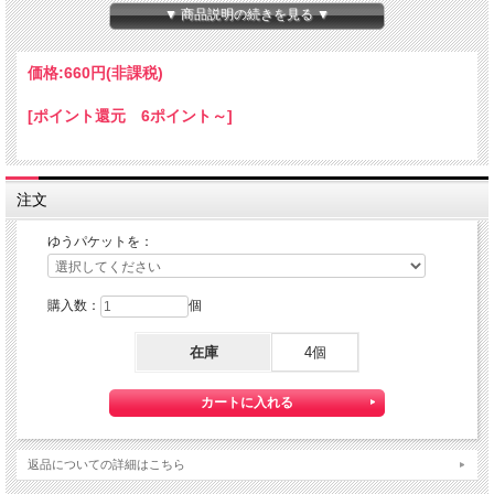
本体サイズ：１０×１４×８０ｍｍ
▼ 商品説明の続きを見る ▼
★コチラの商品は 『ゆうパケット』配送可能な商品になります。
ご利用の際の配送費は、全国一律『２５０円』になります。
価格:
660円
(非課税)
ゆうパケット配送をご希望されるお客様は下記のゆうパケットにつきましての説明
を必読の上
[ポイント還元 6ポイント～]
ゆうパケット配送をご選択ください。
また、３本以上の購入で 『ゆうパケット』配送費が無料に！
注文
ゆうパケットを：
購入数：
個
在庫
4個
【送料】全国一律料金でお届けします。
『ゆうパケット』は通常の宅配便と異なり直接ポストへ投函するお届け方法です。
返品についての詳細はこちら
宅配便のように受領印やサインのやり取りが無く、ご不在時であってもお受け取り
いただけます。