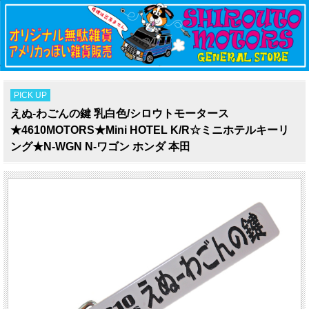
PICK UP
えぬ-わごんの鍵 乳白色/シロウトモータース
★4610MOTORS★Mini HOTEL K/R☆ミニホテルキーリ
ング★N-WGN N-ワゴン ホンダ 本田