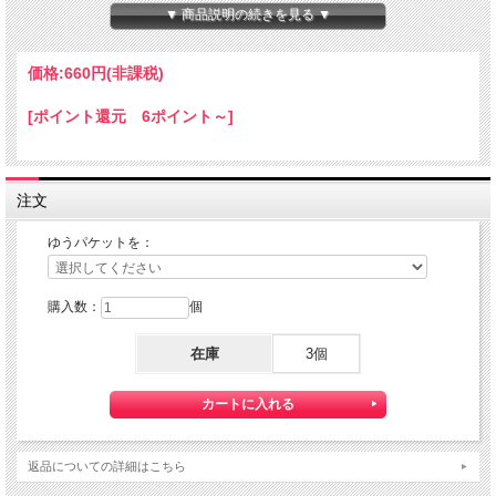
本体サイズ：１０×１４×８０ｍｍ
▼ 商品説明の続きを見る ▼
★コチラの商品は 『ゆうパケット』配送可能な商品になります。
ご利用の際の配送費は、全国一律『２５０円』になります。
価格:
660円
(非課税)
ゆうパケット配送をご希望されるお客様は下記のゆうパケットにつきましての説明
を必読の上
[ポイント還元 6ポイント～]
ゆうパケット配送をご選択ください。
また、３本以上の購入で 『ゆうパケット』配送費が無料に！
注文
ゆうパケットを：
購入数：
個
在庫
3個
【送料】全国一律料金でお届けします。
『ゆうパケット』は通常の宅配便と異なり直接ポストへ投函するお届け方法です。
返品についての詳細はこちら
宅配便のように受領印やサインのやり取りが無く、ご不在時であってもお受け取り
いただけます。