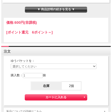
ちょっと小さな 『Mini HOTEL K/R』 です。
本体サイズ：１０×１４×８０ｍｍ
▼ 商品説明の続きを見る ▼
★コチラの商品は 『ゆうパケット』配送可能な商品になります。
ご利用の際の配送費は、全国一律『２５０円』になります。
価格:
600円
(非課税)
ゆうパケット配送をご希望されるお客様は下記のゆうパケットにつきましての説明
を必読の上
[ポイント還元 6ポイント～]
ゆうパケット配送をご選択ください。
また、３本以上の購入で 『ゆうパケット』配送費が無料に！
注文
ゆうパケットを：
購入数：
個
在庫
2個
【送料】全国一律料金でお届けします。
『ゆうパケット』は通常の宅配便と異なり直接ポストへ投函するお届け方法です。
返品についての詳細はこちら