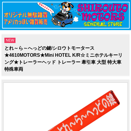
NEW
とれ～ら～へっどの鍵/シロウトモータース
★4610MOTORS★Mini HOTEL K/R☆ミニホテルキーリ
ング★トレーラーヘッド トレーラー 牽引車 大型 特大車
特殊車両