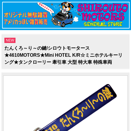
NEW
たんくろ～り～の鍵/シロウトモータース
★4610MOTORS★Mini HOTEL K/R☆ミニホテルキーリ
ング★タンクローリー 牽引車 大型 特大車 特殊車両