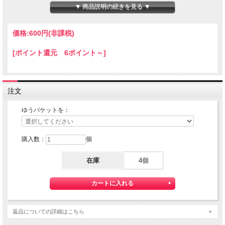
本体サイズ：１０×１４×８０ｍｍ
▼ 商品説明の続きを見る ▼
★コチラの商品は 『ゆうパケット』配送可能な商品になります。
ご利用の際の配送費は、全国一律『２５０円』になります。
価格:
600円
(非課税)
ゆうパケット配送をご希望されるお客様は下記のゆうパケットにつきましての説明
を必読の上
[ポイント還元 6ポイント～]
ゆうパケット配送をご選択ください。
また、３本以上の購入で 『ゆうパケット』配送費が無料に！
注文
ゆうパケットを：
購入数：
個
在庫
4個
【送料】全国一律料金でお届けします。
『ゆうパケット』は通常の宅配便と異なり直接ポストへ投函するお届け方法です。
返品についての詳細はこちら
宅配便のように受領印やサインのやり取りが無く、ご不在時であってもお受け取り
いただけます。