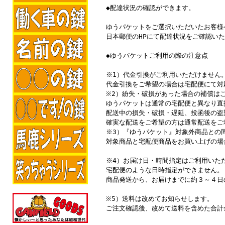
◆配達状況の確認ができます。
ゆうパケットをご選択いただいたお客様
日本郵便のHPにて配達状況をご確認い
◆ゆうパケットご利用の際の注意点
※1）代金引換がご利用いただけません
代金引換をご希望の場合は宅配便にて対
※2）紛失・破損があった場合の補償は
ゆうパケットは通常の宅配便と異なり直
配送中の損失・破損・遅延、投函後の盗
確実な配送をご希望の方は通常配送をご
※3）『ゆうパケット』対象外商品との
対象商品と宅配便商品をお買い上げの場
※4）お届け日・時間指定はご利用いた
宅配便のような日時指定ができません。
商品発送から、お届けまでに約３～４日
※5）送料は改めてお知らせします。
ご注文確認後、改めて送料を含めた合計