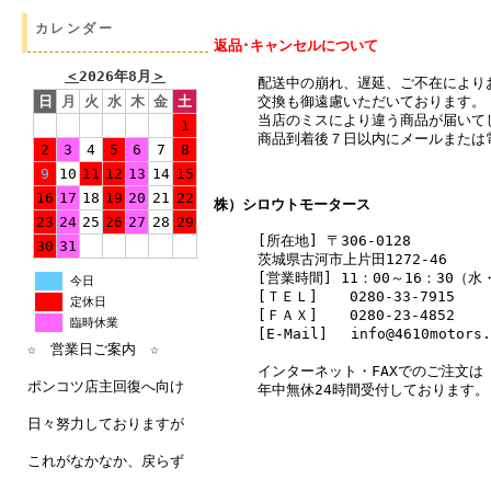
カレンダー
返品･キャンセルについて
＜
2026年8月
＞
配送中の崩れ、遅延、ご不在により
交換も御遠慮いただいております。
日
月
火
水
木
金
土
当店のミスにより違う商品が届いて
1
商品到着後７日以内にメールまたは
2
3
4
5
6
7
8
9
10
11
12
13
14
15
16
17
18
19
20
21
22
株）シロウトモータース
23
24
25
26
27
28
29
[所在地] 〒306-0128
30
31
茨城県古河市上片田1272-46
[営業時間] 11：00～16：30（
今日
[ＴＥＬ]
0280-33-7915
定休日
[ＦＡＸ]
0280-23-4852
臨時休業
[E-Mail] info@4610motors.
☆ 営業日ご案内 ☆
インターネット・FAXでのご注文は
ポンコツ店主回復へ向け
年中無休24時間受付しております。
日々努力しておりますが
これがなかなか、戻らず