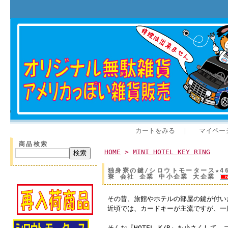
カートをみる
｜
マイペー
商品検索
HOME
>
MINI HOTEL KEY RING
独身寮の鍵/シロウトモータース★4610
寮 会社 企業 中小企業 大企業
その昔、旅館やホテルの部屋の鍵が付い
近頃では、カードキーが主流ですが、一
そんな『HOTEL K/R』を小さくして