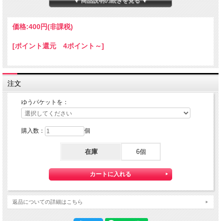
▼ 商品説明の続きを見る ▼
★コチラの商品は 『ゆうパケット』配送可能な商品になります。
ご利用の際の配送費は、全国一律『２５０円』になります。
価格:
400円
(非課税)
ゆうパケット配送をご希望されるお客様は下記のゆうパケットにつきましての説明
を必読の上
[ポイント還元 4ポイント～]
ゆうパケット配送をご選択ください。
また、３本以上の購入で 『ゆうパケット』配送費が無料に！
注文
ゆうパケットを：
購入数：
個
在庫
6個
【送料】全国一律料金でお届けします。
『ゆうパケット』は通常の宅配便と異なり直接ポストへ投函するお届け方法です。
返品についての詳細はこちら
宅配便のように受領印やサインのやり取りが無く、ご不在時であってもお受け取り
いただけます。