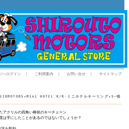
ジへログイン
｜
ご利用案内
｜
お問い合せ
｜
サイトマップ
0MOTORS★Mini HOTEL K/R☆ミニホテルキーリング★S-稲
たアクリルの四角い棒状のキーチェーン
度は手にしたことがあるのではないでしょうか？
苗字を彫刻