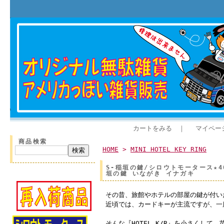
カートをみる
｜
マイペー
商品検索
HOME
>
MINI HOTEL KEY RING
S-稲垣の鍵/シロウトモータース★461
垣の鍵 いながき イナガキ
その昔、旅館やホテルの部屋の鍵が付い
近頃では、カードキーが主流ですが、一
そんな『HOTEL K/R』を小さくして、