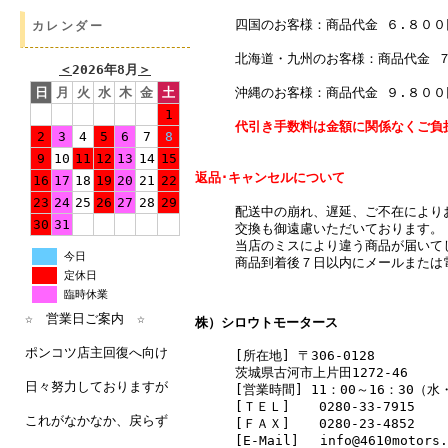
四国のお客様：商品代金 ６.８０
カレンダー
北海道・九州のお客様：商品代金 
＜
2026年8月
＞
沖縄のお客様：商品代金 ９.８０
日
月
火
水
木
金
土
1
代引き手数料は金額に関係なくご負
2
3
4
5
6
7
8
9
10
11
12
13
14
15
返品･キャンセルについて
16
17
18
19
20
21
22
23
24
25
26
27
28
29
配送中の崩れ、遅延、ご不在により
30
31
交換も御遠慮いただいております。
当店のミスにより違う商品が届いて
今日
商品到着後７日以内にメールまたは
定休日
臨時休業
☆ 営業日ご案内 ☆
株）シロウトモータース
ポンコツ店主回復へ向け
[所在地] 〒306-0128
茨城県古河市上片田1272-46
日々努力しておりますが
[営業時間] 11：00～16：30（
[ＴＥＬ]
0280-33-7915
これがなかなか、戻らず
[ＦＡＸ]
0280-23-4852
[E-Mail] info@4610motors.