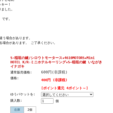
ッキー！
りました。
』 です。
違う場合があります。
る場合があります。 ご了承ください。
S-稲垣の鍵/シロウトモータース★4610MOTORS★Mini
HOTEL K/R☆ミニホテルキーリング★S-稲垣の鍵 いながき
イナガキ
600円(非課税)
通常販売価格:
価格:
400円 (非課税)
[ポイント還元 4ポイント～]
ゆうパケットを:
購入数:
個
在庫
2個