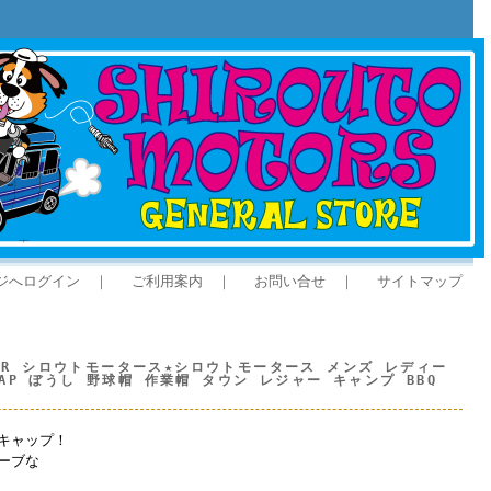
ジへログイン
｜
ご利用案内
｜
お問い合せ
｜
サイトマップ
S GR シロウトモータース★シロウトモータース メンズ レディー
AP ぼうし 野球帽 作業帽 タウン レジャー キャンプ BBQ
キャップ！
ーブな