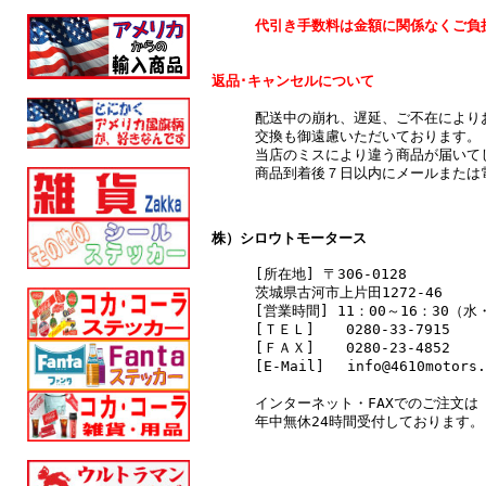
代引き手数料は金額に関係なくご負
返品･キャンセルについて
配送中の崩れ、遅延、ご不在により
交換も御遠慮いただいております。
当店のミスにより違う商品が届いて
商品到着後７日以内にメールまたは
株）シロウトモータース
[所在地] 〒306-0128
茨城県古河市上片田1272-46
[営業時間] 11：00～16：30（
[ＴＥＬ]
0280-33-7915
[ＦＡＸ]
0280-23-4852
[E-Mail] info@4610motors.
インターネット・FAXでのご注文は
年中無休24時間受付しております。