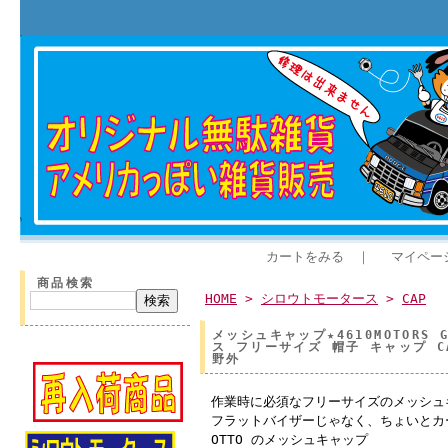
カートをみる
｜
マイペー
商品検索
HOME
>
シロウトモータース
>
CAP
メッシュキャップ★4610MOTOR
ス フリーサイズ 帽子 キャップ C
野外
作業時に必須なフリーサイズのメッシュ
フラットバイザーじゃなく、ちょいとカ
OTTO のメッシュキャップ