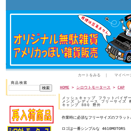
カートをみる
｜
マイペー
商品検索
HOME
>
シロウトモータース
>
CAP
メッシュキャップ フラットバイザー★
メンズ レディース フリーサイズ 帽
キャンプ BBQ 野外
作業時に必須なフリーサイズのフラット
ロゴは一番シンプルな 4610MOTORS