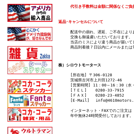
代引き手数料は金額に関係なくご負
返品･キャンセルについて
配送中の崩れ、遅延、ご不在により
交換も御遠慮いただいております。
当店のミスにより違う商品が届いて
商品到着後７日以内にメールまたは
株）シロウトモータース
[所在地] 〒306-0128
茨城県古河市上片田1272-46
[営業時間] 11：00～16：30（
[ＴＥＬ]
0280-33-7915
[ＦＡＸ]
0280-23-4852
[E-Mail] info@4610motors.
インターネット・FAXでのご注文は
年中無休24時間受付しております。