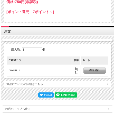
価格:
750円
(非課税)
[ポイント還元 7ポイント～]
注文
購入数:
個
ご希望カラー
在庫
カート
無
在庫切れ
WH/BLU
し
返品についての詳細はこちら
お店のトップへ戻る