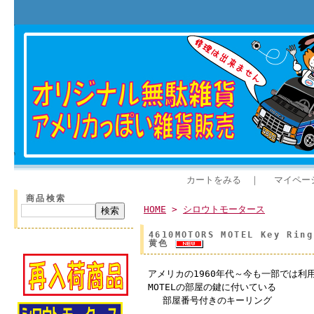
カートをみる
｜
マイペー
商品検索
HOME
>
シロウトモータース
4610MOTORS MOTEL Key 
黄色
アメリカの1960年代～今も一部では利
MOTELの部屋の鍵に付いている
部屋番号付きのキーリング