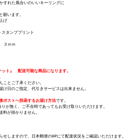
、かすれた風合いのいいキーリングに
と願います。
上げ
トスタンププリント
Ｄ ３ｍｍ
ケット』 配送可能な商品になります。
。
んことご了承ください。
届け日のご指定、代引きサービスは出来ません。
接ポストへ投函するお届け方法
です。
取りが無く、ご不在時であってもお受け取りいただけます。
送料が掛かりません。
らせしますので、日本郵便のHPにて配達状況をご確認いただけます。