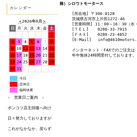
株）シロウトモータース
カレンダー
[所在地] 〒306-0128
茨城県古河市上片田1272-46
＜
2026年8月
＞
[営業時間] 11：00～16：30（
日
月
火
水
木
金
土
[ＴＥＬ]
0280-33-7915
[ＦＡＸ]
0280-23-4852
1
[E-Mail] info@4610motors.
2
3
4
5
6
7
8
9
10
11
12
13
14
15
インターネット・FAXでのご注文は
年中無休24時間受付しております。
16
17
18
19
20
21
22
23
24
25
26
27
28
29
30
31
今日
定休日
臨時休業
☆ 営業日ご案内 ☆
ポンコツ店主回復へ向け
日々努力しておりますが
これがなかなか、戻らず