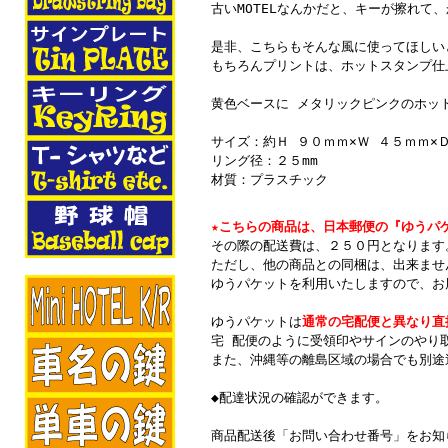
古いMOTELなんかだと、キーが擦れて
是非、こちらもそんな風に使ってほしい
もちろんプリントは、ホットスタンプ仕
黄色ベースに メタリックピンクのホッ
サイズ：約Ｈ ９０ｍｍ×Ｗ ４５ｍｍ×
リング径：２５mm
材質：プラスチック
★こちらの商品は、日本郵便の『ゆうパ
その際の配送費は、２５０円となります
ただし、他の商品との同梱は、出来ませ
ゆうパケットを利用いたしますので、お
ゆうパケットは
通常の宅配便と異なり直
宅 配便のように受領印やサインのやり
また、沖縄等の離島区域の場合でも別途
◆配達状況の確認ができます。
商品配送後「お問い合わせ番号」をお知