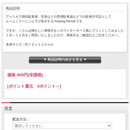
商品説明
アメリカで契約駐車場、空港などの専用駐車場などでの駐車許可証として
ルームミラーにぶら下げ表示する Parking Permit です。
ですが、こちらは懐かしい車検月をシロウトモータース風にプリントしてみました
１月～１２月をご用意いたしましたので、車検月をご確認の上ご注文ください。
本体サイズ：約７５ｘ１２０ｍｍ
Made in JAPAN
▼ 商品説明の続きを見る ▼
ルームミラーの構造により、ParkingPermitをぶら下げた時
下に下がらず、上を向いてしまうことがございますので
ミラーの構造をご確認いただき、ご購入ください。
価格:
400円
(非課税)
参考車両 スズキ エブリ バン では、写真のようになりました
[ポイント還元 4ポイント～]
注文
配送方法：