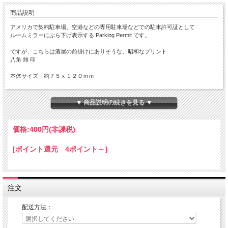
商品説明
アメリカで契約駐車場、空港などの専用駐車場などでの駐車許可証として
ルームミラーにぶら下げ表示する Parking Permit です。
ですが、こちらは酒屋の前掛けにありそうな、昭和なプリント
八角 雑 印
本体サイズ：約７５ｘ１２０ｍｍ
Made in JAPAN
▼ 商品説明の続きを見る ▼
ルームミラーの構造により、ParkingPermitをぶら下げた時
下に下がらず、上を向いてしまうことがございますので
ミラーの構造をご確認いただき、ご購入ください。
価格:
400円
(非課税)
参考車両 スズキ エブリ バン では、写真のようになりました
[ポイント還元 4ポイント～]
注文
配送方法：