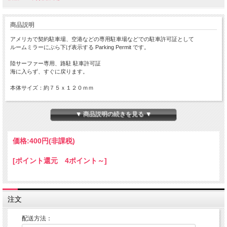
商品説明
アメリカで契約駐車場、空港などの専用駐車場などでの駐車許可証として
ルームミラーにぶら下げ表示する Parking Permit です。
陸サーファー専用、路駐 駐車許可証
海に入らず、すぐに戻ります。
本体サイズ：約７５ｘ１２０ｍｍ
Made in JAPAN
▼ 商品説明の続きを見る ▼
ルームミラーの構造により、ParkingPermitをぶら下げた時
下に下がらず、上を向いてしまうことがございますので
ミラーの構造をご確認いただき、ご購入ください。
価格:
400円
(非課税)
参考車両 スズキ エブリ バン では、写真のようになりました
[ポイント還元 4ポイント～]
注文
配送方法：