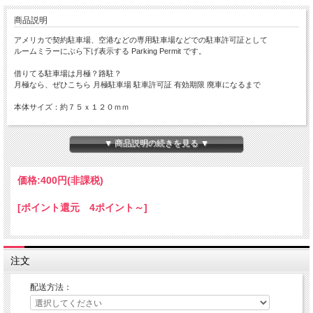
商品説明
アメリカで契約駐車場、空港などの専用駐車場などでの駐車許可証として
ルームミラーにぶら下げ表示する Parking Permit です。
借りてる駐車場は月極？路駐？
月極なら、ぜひこちら 月極駐車場 駐車許可証 有効期限 廃車になるまで
本体サイズ：約７５ｘ１２０ｍｍ
Made in JAPAN
▼ 商品説明の続きを見る ▼
ルームミラーの構造により、ParkingPermitをぶら下げた時
下に下がらず、上を向いてしまうことがございますので
ミラーの構造をご確認いただき、ご購入ください。
価格:
400円
(非課税)
参考車両 スズキ エブリ バン では、写真のようになりました
[ポイント還元 4ポイント～]
注文
配送方法：