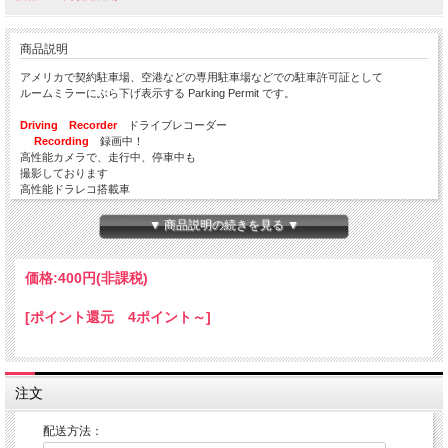
商品説明
アメリカで契約駐車場、空港などの専用駐車場などでの駐車許可証として
ルームミラーにぶら下げ表示する Parking Permit です。
Driving Recorder
ドライブレコーダー
Recording
録画中！
高性能カメラで、走行中、停車中も
撮影しております
高性能ドラレコ搭載車
本体サイズ：約７５ｘ１２０ｍｍ
▼ 商品説明の続きを見る ▼
Made in JAPAN
価格:
400円
(非課税)
ルームミラーの構造により、ParkingPermitをぶら下げた時
下に下がらず、上を向いてしまうことがございますので
[ポイント還元 4ポイント～]
ミラーの構造をご確認いただき、ご購入ください。
参考車両 スズキ エブリ バン では、写真のようになりました
注文
配送方法：