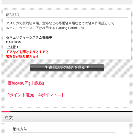
商品説明
アメリカで契約駐車場、空港などの専用駐車場などでの駐車許可証として
ルームミラーにぶら下げ表示する Parking Permit です。
セキュリティーシステム稼働中
CAUTION
ご注意！
ドアなどを開けようとすると
警報音が鳴り響きます
本体サイズ：約７５ｘ１２０ｍｍ
▼ 商品説明の続きを見る ▼
Made in JAPAN
価格:
400円
(非課税)
ルームミラーの構造により、ParkingPermitをぶら下げた時
下に下がらず、上を向いてしまうことがございますので
[ポイント還元 4ポイント～]
ミラーの構造をご確認いただき、ご購入ください。
参考車両 スズキ エブリ バン では、写真のようになりました
注文
配送方法：