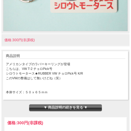
価格:300円(非課税)
商品説明
アメリカンタイプのラバーキーリングが登場
こちらは、VW T-2 チョロPick号
シロウトモータース★RUBBER VW チョロPick号 K/R
このVWの整備はして無いけどね（笑）
本体サイズ：５０ｘ６５ｍｍ
★こちらの商品は、日本郵便の『ゆうパケット』 配送可能な商品になります。
その際の配送費は、２５０円となります。
▼ 商品説明の続きを見る ▼
ただし、他の商品との同梱は、出来ませんことご了承ください。
ゆうパケットを利用いたしますので、お届け日のご指定、代引きサービスは出来ま
せん。
価格:
300円
(非課税)
ゆうパケットは
通常の宅配便と異なり直接ポストへ投函するお届け方法
です。