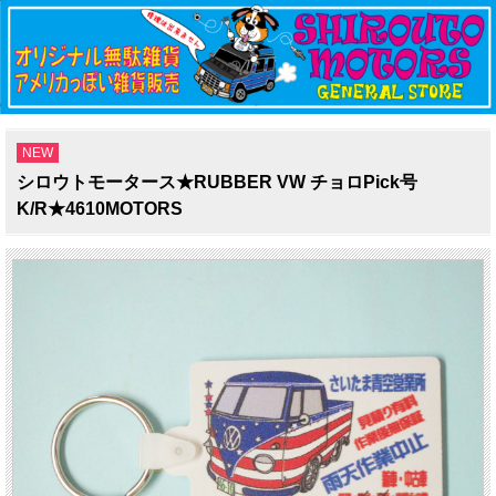
NEW
シロウトモータース★RUBBER VW チョロPick号
K/R★4610MOTORS