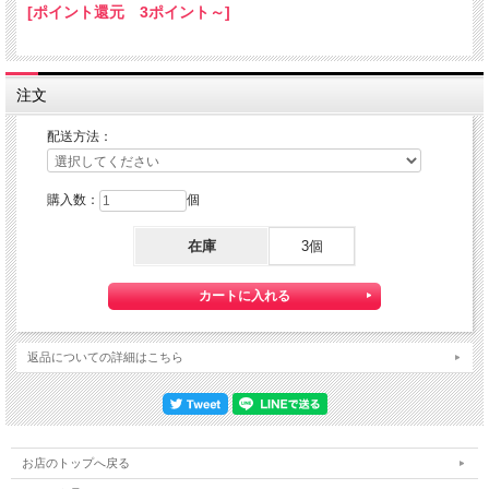
[ポイント還元 3ポイント～]
宅 配便のように受領印やサインのやり取りが無く、ご不在時であってもお受け取
りいただけます。
また、沖縄等の離島区域の場合でも別途送料が掛かりません。
◆配達状況の確認ができます。
注文
商品配送後「お問い合わせ番号」をお知らせしますので、日本郵便のHPにて配達
状況をご確認いただけます。
配送方法：
◆ゆうパケットご利用の際の注意点
購入数：
個
※）紛失・破損があった場合の補償はございません。
ゆうパケットは通常の宅配便と異なり直接ポストへの投函となりますので、配送中
の損失・破損・遅延、投函後の盗難等は一切補償致しかねます。
在庫
3個
確実な配送をご希望の方は通常配送をご利用ください。
※）ゆうパケット対象外商品との同梱は承れません。
ゆうパケット対象商品と宅配便商品をお買い上げの場合、送料は宅配便料金を適用
させていただきます。
※）お届け日・時間指定はご利用いただけません。
ゆうパケットは、宅配便のような日時指定ができません。
返品についての詳細はこちら
商品発送から、お届けまでに約３～４日のお時間をいただきます。
※）送料は改めてお知らせします。
ご注文確認後、改めて送料を含めた合計金額お知らせします。
お店のトップへ戻る