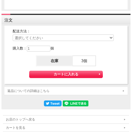
ご利用の際の配送費は、全国一律となります。
定形郵便、定形外郵便、ゆうパケットでの配送をご希望されるお客様は下記の説明
を必読の上
注文
定形郵便：『利用する』
定形外郵便：『利用する』
ゆうパケット：『利用する』をご選択下さい。
配送方法：
購入数：
個
在庫
3個
返品についての詳細はこちら
お店のトップへ戻る
カートを見る
『定形郵便』・『定形外郵便』・『ゆうパケット』は通常の宅配便と異なり