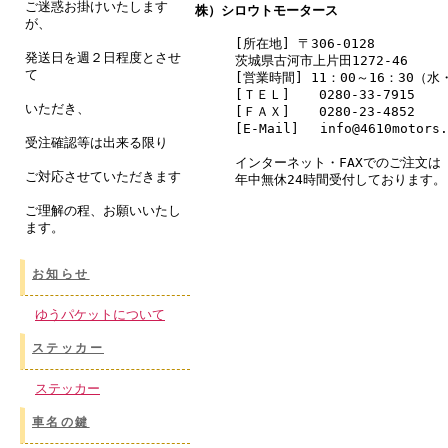
ご迷惑お掛けいたします
株）シロウトモータース
が、
[所在地] 〒306-0128
発送日を週２日程度とさせ
茨城県古河市上片田1272-46
て
[営業時間] 11：00～16：30（
[ＴＥＬ]
0280-33-7915
いただき、
[ＦＡＸ]
0280-23-4852
[E-Mail] info@4610motors.
受注確認等は出来る限り
インターネット・FAXでのご注文は
ご対応させていただきます
年中無休24時間受付しております。
ご理解の程、お願いいたし
ます。
お知らせ
ゆうパケットについて
ステッカー
ステッカー
車名の鍵