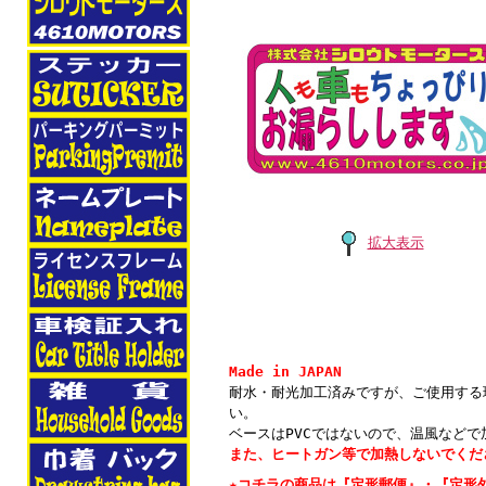
拡大表示
Made in JAPAN
耐水・耐光加工済みですが、ご使用する
い。
ベースはPVCではないので、温風など
また、ヒートガン等で加熱しないでくだ
★コチラの商品は『定形郵便』・『定形