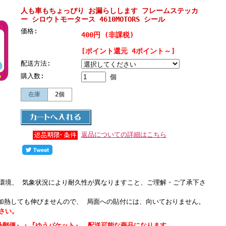
人も車もちょっぴり お漏らしします フレームステッカ
ー シロウトモータース 4610MOTORS シール
価格:
400円 (非課税)
[ポイント還元 4ポイント～]
配送方法:
購入数:
個
在庫
2個
返品についての詳細はこちら
環境、 気象状況により耐久性が異なりますこと、ご理解・ご了承下さ
で加熱しても伸びませんので、 局面への貼付には、向いておりません。
さい。
外郵便』・『ゆうパケット』 配送可能な商品になります。