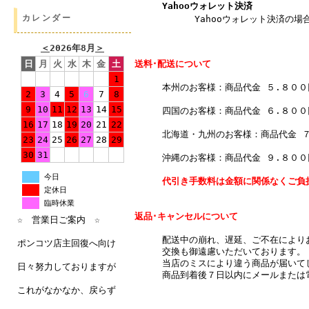
Yahooウォレット決済
カレンダー
Yahooウォレット決済の場合
＜
2026年8月
＞
送料･配送について
日
月
火
水
木
金
土
1
本州のお客様：商品代金 ５.８０
2
3
4
5
6
7
8
9
10
11
12
13
14
15
四国のお客様：商品代金 ６.８０
16
17
18
19
20
21
22
北海道・九州のお客様：商品代金 
23
24
25
26
27
28
29
30
31
沖縄のお客様：商品代金 ９.８０
今日
代引き手数料は金額に関係なくご負
定休日
臨時休業
返品･キャンセルについて
☆ 営業日ご案内 ☆
配送中の崩れ、遅延、ご不在により
ポンコツ店主回復へ向け
交換も御遠慮いただいております。
当店のミスにより違う商品が届いて
日々努力しておりますが
商品到着後７日以内にメールまたは
これがなかなか、戻らず