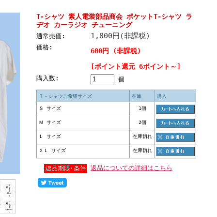
T-シャツ 素人電装部品商会 ポケットT-シャツ ラ
ヂオ カーラジオ チューニング
1,800円(非課税)
通常売価:
価格:
600円 (非課税)
[ポイント還元 6ポイント～]
購入数:
個
Ｔ－シャツご希望サイズ
在庫
購入
Ｓ サイズ
1個
Ｍ サイズ
2個
Ｌ サイズ
在庫切れ
ＸＬ サイズ
在庫切れ
返品についての詳細はこちら