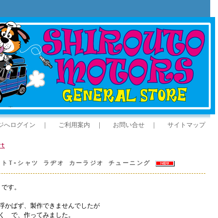
ジへログイン
｜
ご利用案内
｜
お問い合せ
｜
サイトマップ
rt
ットT-シャツ ラヂオ カーラジオ チューニング
 です。
浮かばず、製作できませんでしたが
く で、作ってみました。