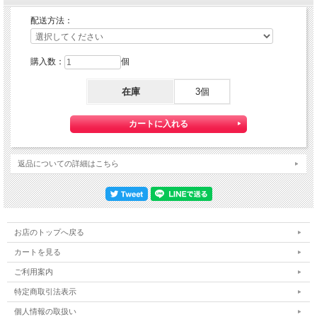
定形郵便、定形外郵便、ゆうパケットでの配送をご希望されるお客様は下記の説明
配送方法：
を必読の上
定形郵便：『利用する』
定形外郵便：『利用する』
購入数：
個
ゆうパケット：『利用する』をご選択下さい。
在庫
3個
返品についての詳細はこちら
お店のトップへ戻る
カートを見る
ご利用案内
特定商取引法表示
『定形郵便』・『定形外郵便』・『ゆうパケット』は通常の宅配便と異なり
個人情報の取扱い
直接ポストへ投函するお届け方法です。