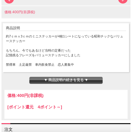
価格:400円(非課税)
商品説明
約7ｃｍｘ3ｃｍのミニステッカーが4枚1シートになっている昭和チックなバリュ
ーステッカー
もちろん、今でもあるけど当時の定番だった
記憶残るフレーズをバリューステッカーにしました
禁煙車 土足厳禁 車内飲食禁止 恋人募集中
サイズ：7ｘ3ｃｍ(4枚)
▼ 商品説明の続きを見る ▼
Made in JAPAN
耐水・耐光加工済みですが、ご使用する環境、 気象状況により耐久性が異なりま
価格:
400円
(非課税)
すこと、ご理解・ご了承下さい。
ベースはPVCではないので、温風などで加熱しても伸びませんので、 局面への貼
[ポイント還元 4ポイント～]
付には、向いておりません。
また、ヒートガン等で加熱しないでください。
★コチラの商品は『定形郵便』・『定形外郵便』・『ゆうパケット』 配送可能な
商品になります。
注文
ご利用の際の配送費は、全国一律となります。