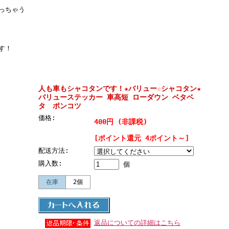
っちゃう
す！
人も車もシャコタンです！★バリュー☆シャコタン★
バリューステッカー 車高短 ローダウン ベタベ
タ ポンコツ
価格:
400円 (非課税)
[ポイント還元 4ポイント～]
配送方法:
購入数:
個
在庫
2個
返品についての詳細はこちら