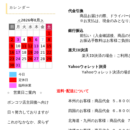
カレンダー
代金引換
商品お届けの際、ドライバー
＜
2026年8月
＞
※お支払は、現金のみとなり
日
月
火
水
木
金
土
銀行振込
1
前払い（入金確認後、商品の
2
3
4
5
6
7
8
お振込手数料はお客様ご負担
9
10
11
12
13
14
15
楽天ID決済
16
17
18
19
20
21
22
楽天ID決済の場合：ご利用され
23
24
25
26
27
28
29
30
31
Yahooウォレット決済
Yahooウォレット決済の場合
今日
定休日
臨時休業
送料･配送について
☆ 営業日ご案内 ☆
本州のお客様：商品代金 ５.８０
ポンコツ店主回復へ向け
四国のお客様：商品代金 ６.８０
日々努力しておりますが
北海道・九州のお客様：商品代金 
これがなかなか、戻らず