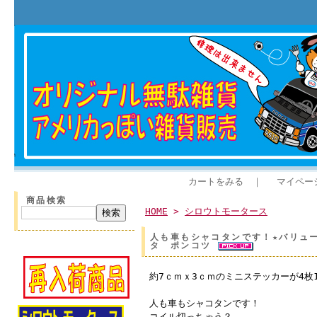
カートをみる
｜
マイペー
商品検索
HOME
>
シロウトモータース
人も車もシャコタンです！★バリュー
タ ポンコツ
約7ｃｍｘ3ｃｍのミニステッカーが4枚
人も車もシャコタンです！
コイル切っちゃう？