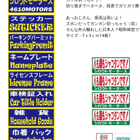
切り過ぎでベタベタ、段差でガリガリ擦
あっおじさん、座高は高いよ！
ズボンだってガンガン切っちゃう（笑）
そんな外人離れした日本人？昭和体型で
サイズ：7ｘ3ｃｍ(4枚)