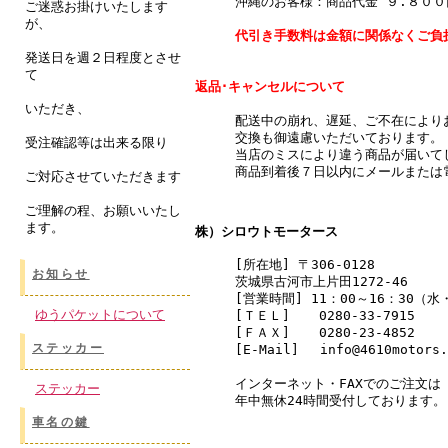
沖縄のお客様：商品代金 ９.８０
ご迷惑お掛けいたします
が、
代引き手数料は金額に関係なくご負
発送日を週２日程度とさせ
て
返品･キャンセルについて
いただき、
配送中の崩れ、遅延、ご不在により
交換も御遠慮いただいております。
受注確認等は出来る限り
当店のミスにより違う商品が届いて
商品到着後７日以内にメールまたは
ご対応させていただきます
ご理解の程、お願いいたし
ます。
株）シロウトモータース
[所在地] 〒306-0128
お知らせ
茨城県古河市上片田1272-46
[営業時間] 11：00～16：30（
ゆうパケットについて
[ＴＥＬ]
0280-33-7915
[ＦＡＸ]
0280-23-4852
ステッカー
[E-Mail] info@4610motors.
インターネット・FAXでのご注文は
ステッカー
年中無休24時間受付しております。
車名の鍵