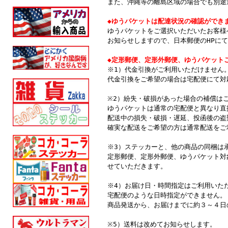
また、沖縄等の離島区域の場合でも別途
◆ゆうパケットは配達状況の確認ができ
ゆうパケットをご選択いただいたお客様
お知らせしますので、日本郵便のHPに
◆定形郵便、定形外郵便、ゆうパケット
※1）代金引換がご利用いただけません
代金引換をご希望の場合は宅配便にて対
※2）紛失・破損があった場合の補償は
ゆうパケットは通常の宅配便と異なり直
配送中の損失・破損・遅延、投函後の盗
確実な配送をご希望の方は通常配送をご
※3）ステッカーと、他の商品の同梱は
定形郵便、定形外郵便、ゆうパケット対
せていただきます。
※4）お届け日・時間指定はご利用いた
宅配便のような日時指定ができません。
商品発送から、お届けまでに約３～４日
※5）送料は改めてお知らせします。