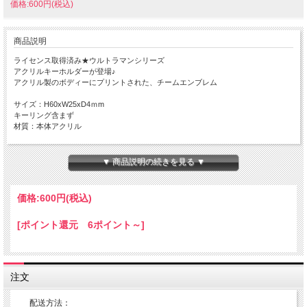
価格:600円(税込)
商品説明
ライセンス取得済み★ウルトラマンシリーズ
アクリルキーホルダーが登場♪
アクリル製のボディーにプリントされた、チームエンブレム
サイズ：H60xW25xD4ｍm
キーリング含まず
材質：本体アクリル
Made in JAPAN
▼ 商品説明の続きを見る ▼
【送料】定形外郵便で、全国一律２6０円でお届けします。
定形外郵便は通常の宅配便と異なり直接ポストへ投函するお届け方法です。
価格:
600円
(税込)
宅配便のように受領印やサインのやり取りが無く、ご不在時であってもお受け取り
いただけます。
[ポイント還元 6ポイント～]
また、沖縄等の離島区域の場合でも別途送料が掛かりません。
先払いでのお取引、ご決済後の発送となります。
定形外郵便をご利用の際は、代引きサービスはご利用いただけません。
代金引換をご希望の場合は宅配便にて対応させて頂きます。
注文
配送費は、ご注文確認後、改めて送料を含めた合計金額お知らせします。
配送方法：